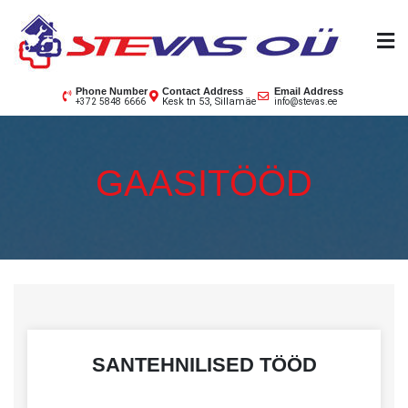
Skip
to
content
STEVAS OÜ
Santehnilised tööd Ida-Virumaa
Phone Number
Contact Address
Email Address
Kesk tn 53, Sillamäe
+372 5848 6666
info@stevas.ee
GAASITÖÖD
SANTEHNILISED TÖÖD